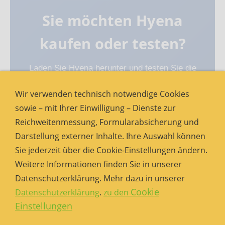
Sie möchten Hyena
kaufen oder testen?
Laden Sie Hyena herunter und testen Sie die
Software 30 Tage in Ihrer eigenen Windows-
Wir verwenden technisch notwendige Cookies
und Active-Directory-Umgebung.
sowie – mit Ihrer Einwilligung – Dienste zur
Anschließend können Sie Ihre passende
Reichweitenmessung, Formularabsicherung und
Neulizenz oder ein Upgrade anfragen.
Darstellung externer Inhalte. Ihre Auswahl können
Sie jederzeit über die Cookie-Einstellungen ändern.
Hyena herunterladen
Weitere Informationen finden Sie in unserer
Datenschutzerklärung. Mehr dazu in unserer
Lizenz / Preis anfragen
Cookie
Datenschutzerklärung
.
zu den
Einstellungen