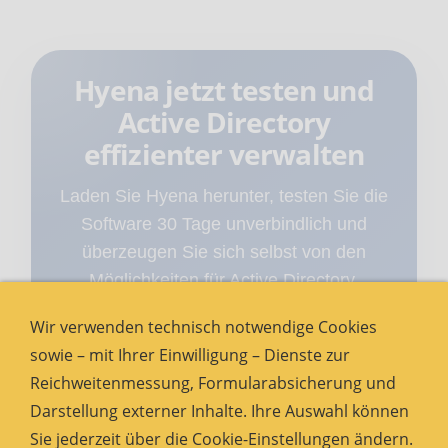
Hyena jetzt testen und
Active Directory
effizienter verwalten
Laden Sie Hyena herunter, testen Sie die
Software 30 Tage unverbindlich und
überzeugen Sie sich selbst von den
Möglichkeiten für Active Directory,
Windows Server Management, Reporting
Wir verwenden technisch notwendige Cookies
und zentrale Administration.
sowie – mit Ihrer Einwilligung – Dienste zur
Reichweitenmessung, Formularabsicherung und
Download starten
Darstellung externer Inhalte. Ihre Auswahl können
Sie jederzeit über die Cookie-Einstellungen ändern.